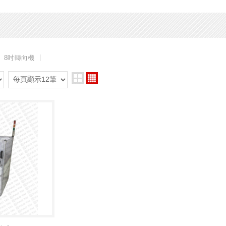
8吋轉向機