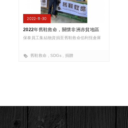
2022-11-30
2022年舊鞋救命，關懷非洲赤貧地區
保泰員工集結物資捐至舊鞋救命伯利恆倉庫
舊鞋救命
SDGs
捐贈