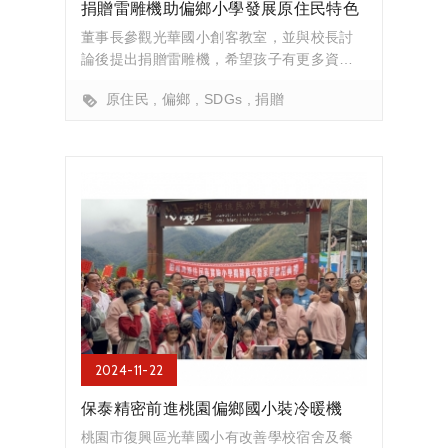
捐贈雷雕機助偏鄉小學發展原住民特色
董事長參觀光華國小創客教室，並與校長討
論後提出捐贈雷雕機，希望孩子有更多資源
可以發揮創...
原住民
偏鄉
SDGs
捐贈
2024-11-22
保泰精密前進桃園偏鄉國小裝冷暖機
桃園市復興區光華國小有改善學校宿舍及餐