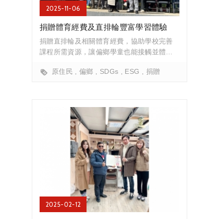
2025-11-06
捐贈體育經費及直排輪豐富學習體驗
捐贈直排輪及相關體育經費，協助學校完善
課程所需資源，讓偏鄉學童也能接觸並體驗
直排輪運動...
原住民
偏鄉
SDGs
ESG
捐贈
2025-02-12