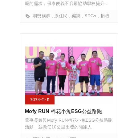
廳的需求，保泰便義不容辭協助學校提升硬
體設備
弱勢族群
原住民
偏鄉
SDGs
捐贈
2024-11-11
Mofy RUN 棉花小兔ESG公益路跑
董事長參與Mofy RUN棉花小兔ESG公益路跑
活動，並擔任10公里出發的領跑人