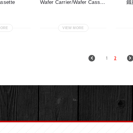
ssette
Wafer Carrier/Wafer Cassette
鐵
MORE
VIEW MORE
1
2