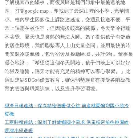
了解桃園市的學校，而復興區是我們印象中最偏遠的地
區，打開google map，即找到了最深山裡的小學，光華國
小。校內學生因多位上課路途遙遠，交通及接送不便，平
常上課需在校住宿，但因海拔較高的關係，冬天常冷得睡
不著覺、夏天也是炎熱的無法入睡。為了提供孩子有舒適
的居住環境，我們聯繫專人上山丈量空間，並用最快的時
間安裝冷暖氣機，包含宿舍及餐廳區域，共計6台。董事長
暖心地說：「希望從這個冬天開始，孩子們晚上可以好好
吃飯及睡覺，隔天才能有充足的精神可以專心學習。」此
活動連結SDGs4優質教育，確保弱勢族群有接受各階級教
育的管道與職業訓練，以及提升學習環境。
經濟日報連結：保泰精密送暖做公益 前進桃園偏鄉國小裝冷
暖機
工商時報連結：深刻了解偏鄉國小需求 保泰精密前往桃園哈
嘎灣小學送暖